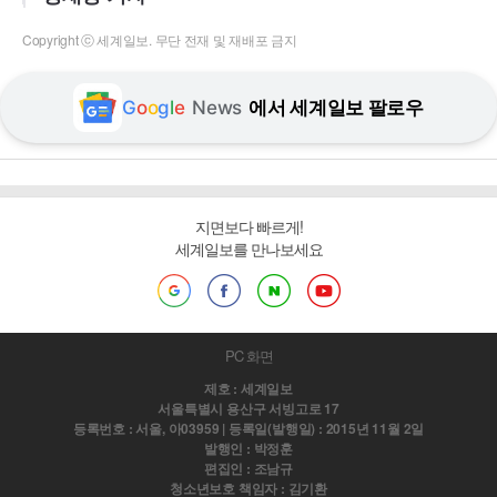
Copyright ⓒ 세계일보. 무단 전재 및 재배포 금지
G
o
o
g
l
e
News
에서 세계일보 팔로우
지면보다 빠르게!
세계일보를 만나보세요
PC 화면
제호 : 세계일보
서울특별시 용산구 서빙고로 17
등록번호 : 서울, 아03959 | 등록일(발행일) : 2015년 11월 2일
발행인 : 박정훈
편집인 : 조남규
청소년보호 책임자 : 김기환