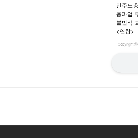
민주노총
총파업 
불법적 
<연합>
Copyrigh