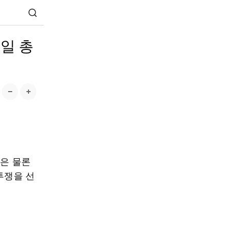
5일 총
은 물론
투쟁을 선