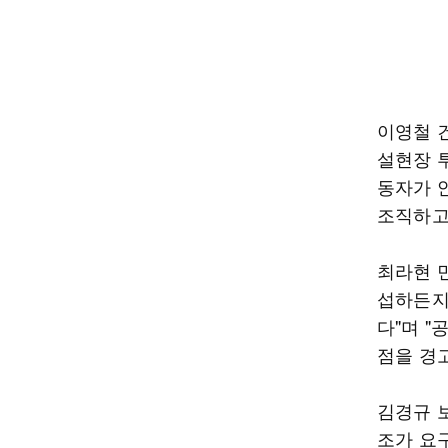
이영철 
설현장 
동자가 
조직하고
최라현 
섭하든지
다"며 
점을 경
김경규 
조가 요