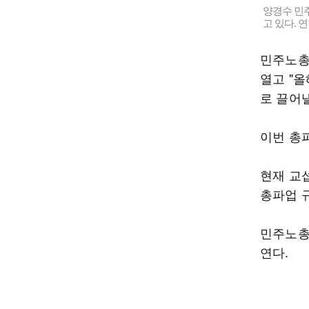
양경수 민
고 있다. 
민주노총
열고 "
로 끌어
이번 총
현재 교
총파업 
민주노총
연다.