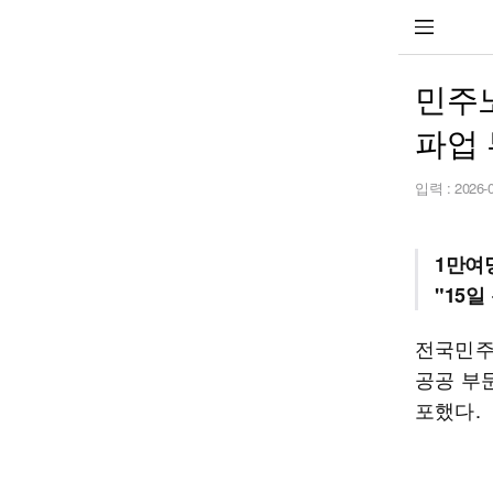
민주노
파업 
입력 :
2026-
1만여
"15
전국민주
공공 부
포했다.