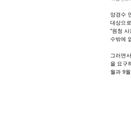
양경수 
대상으로
"원청 
수밖에 
그러면서
을 요구하
월과 9