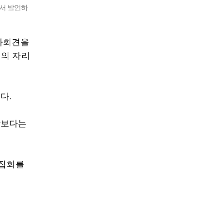
서 발언하
자회견을
섭의 자리
다.
상보다는
 집회를