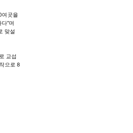
00여곳을
하다"며
로 맞설
로 교섭
작으로 8