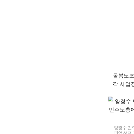
돌봄노조
각 사업
양경수 민주
파업 선포 