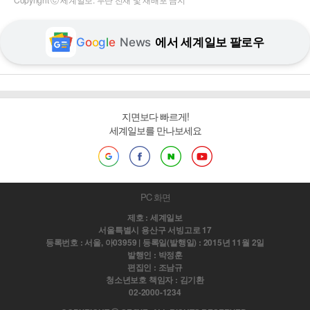
G
o
o
g
l
e
News
에서 세계일보 팔로우
지면보다 빠르게!
세계일보를 만나보세요
PC 화면
제호 : 세계일보
서울특별시 용산구 서빙고로 17
등록번호 : 서울, 아03959 | 등록일(발행일) : 2015년 11월 2일
발행인 : 박정훈
편집인 : 조남규
청소년보호 책임자 : 김기환
02-2000-1234